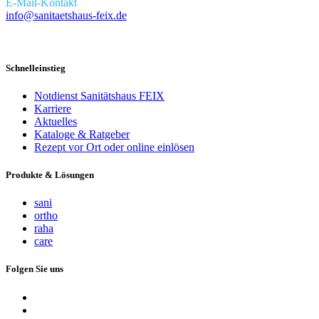
E-Mail-Kontakt
info@sanitaetshaus-feix.de
Schnelleinstieg
Notdienst Sanitätshaus FEIX
Karriere
Aktuelles
Kataloge & Ratgeber
Rezept vor Ort oder online einlösen
Produkte & Lösungen
sani
ortho
raha
care
Folgen Sie uns